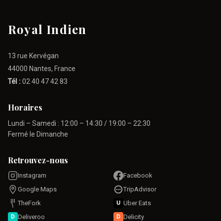
Royal Indien
13 rue Kervégan
44000 Nantes, France
Tél :
02 40 47 42 83
Horaires
Lundi – Samedi : 12:00 – 14:30 / 19:00 – 22:30
Fermé le Dimanche
Retrouvez-nous
Instagram
Facebook
Google Maps
TripAdvisor
TheFork
Uber Eats
U
Deliveroo
Delicity
D
D