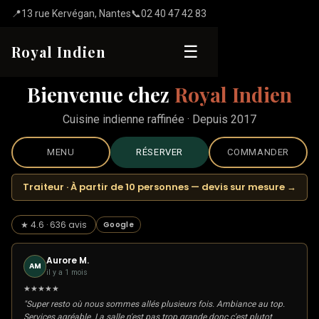
📍
13 rue Kervégan, Nantes
📞
02 40 47 42 83
Royal Indien
☰
Bienvenue chez
Royal Indien
Cuisine indienne raffinée · Depuis 2017
MENU
RÉSERVER
COMMANDER
Traiteur · À partir de 10 personnes — devis sur mesure →
★ 4.6 · 636 avis
Google
Aurore M.
AM
il y a 1 mois
★★★★★
"Super resto où nous sommes allés plusieurs fois. Ambiance au top.
Services agréable. La salle n'est pas trop grande donc c'est plutot